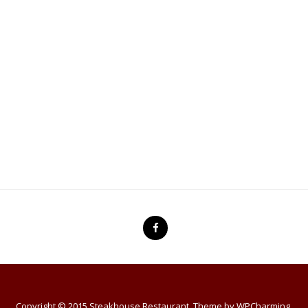
Copyright © 2015 Steakhouse Restaurant. Theme by
WPCharming
.